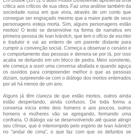
Em Bobók (1873), o autor Fiódor Dostoiévski apresenta uma
crítica aos críticos de sua obra. Faz uma análise também da
sociedade russa em que vivia, através de um conto que
consegue ser engraçado mesmo que a maior parte de seus
personagens esteja morta. Sim, alguns personagens estão
mortos! O texto se desenvolve na forma de narrativa em
primeira pessoa de Ivan Ivánitch, que tem o ofício de escritor
e tradutor e vai ao enterro de um parente distante para
cumprir a convenção social. Começa a observar o cenário e
o comportamento das pessoas e demora-se por lá, por isso
acaba se deitando em um bloco de pedra. Meio sonolento,
ele começa a ouvir uma conversa abafada e quando aguça
os ouvidos para compreender melhor o que as pessoas
diziam, surpreende-se com o diálogo dos mortos enterrados
por ali há menos de um ano.
Alguns já têm clareza de que estão mortos, outros ainda
estão despertando, ainda confusos. De toda forma a
conversa inicia entre dois homens e aos poucos, outros
homens e mulheres vão se agregando, formando uma
confraria. O diálogo vai se desenvolvendo até quase atingir
seu clímax, que é interrompido pelo espirro de Ivan Ivánitch
no “andar de cima”, o que faz com que os defuntos se